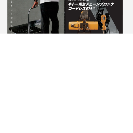
2025.12.19
2025.12.12
商品紹介
商品紹介
花岡車輛
キトー
花岡車輛 台車用電動スクーター
キトー コードレスEM 12月発売
RIDE のご案内
予定
PDFを見る
PDFを見る