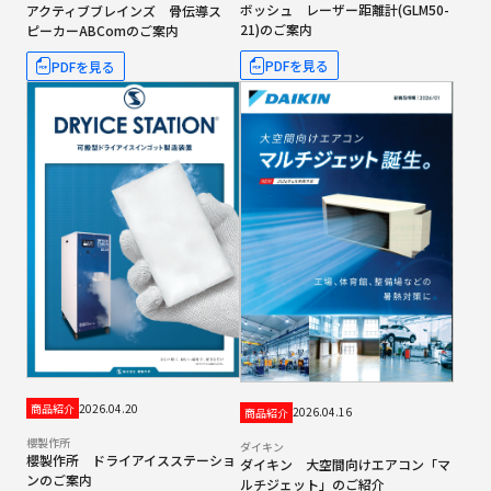
ボッシュ レーザー距離計(GLM50-
アクティブブレインズ 骨伝導ス
21)のご案内
ピーカーABComのご案内
PDFを見る
PDFを見る
2026.04.20
商品紹介
2026.04.16
商品紹介
櫻製作所
ダイキン
櫻製作所 ドライアイスステーショ
ダイキン 大空間向けエアコン「マ
ンのご案内
ルチジェット」のご紹介