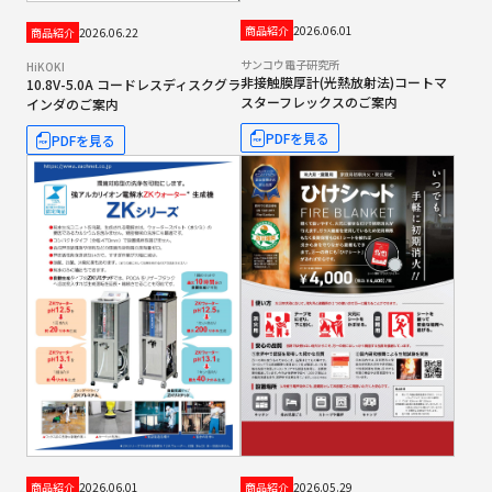
2026.06.01
商品紹介
2026.06.22
商品紹介
サンコウ電子研究所
HiKOKI
非接触膜厚計(光熱放射法)コートマ
10.8V-5.0A コードレスディスクグラ
スターフレックスのご案内
インダのご案内
PDFを見る
PDFを見る
2026.06.01
2026.05.29
商品紹介
商品紹介