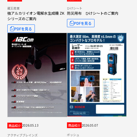
蔵王産業
ひけシ～ト
強アルカリイオン電解水生成機 ZK
防災用布 ひけシ～トのご案内
シリーズのご案内
PDFを見る
PDFを見る
2026.05.07
2026.05.13
商品紹介
商品紹介
ボッシュ
アクティブブレインズ